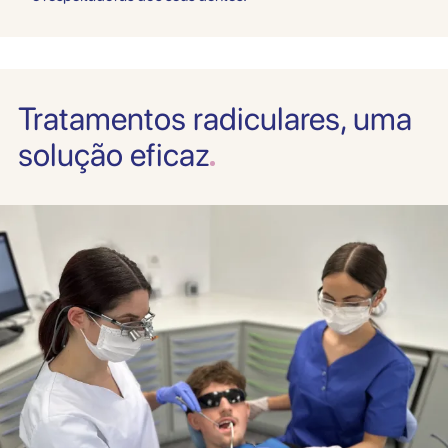
Cookies marketing
Refuser
Autoriser
Tratamentos radiculares, uma
solução eficaz
Accepter tous les cookies
Sauvegarder