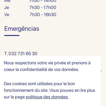
Me
7h30 - 18h00
Je
7h30 - 17h00
Ve
7h30 - 16h30
Emergências
T.
032 731 65 30
Nous respectons votre vie privée et prenons à
coeur la confidentialité de vos données.
Des cookies sont utilisées pour le bon
© Todos os direitos reservados — 2026 Centre Médico-dentaire, Peseux
fonctionnement du site. Vous pouvez en lire plus
Made by NEUE.SWISS
sur la page
politique des données
.