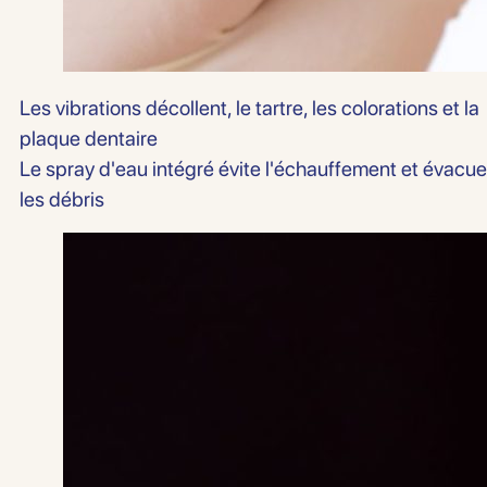
Les vibrations décollent, le tartre, les colorations et la
plaque dentaire
Le spray d'eau intégré évite l'échauffement et évacue
les débris