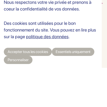
Nous respectons votre vie privée et prenons à
coeur la confidentialité de vos données.
Le cabinet
Des cookies sont utilisées pour le bon
fonctionnement du site. Vous pouvez en lire plus
sur la page
politique des données
.
Grand-Rue 38 | CH-2034 Peseux
Accepter tous les cookies
Essentiels uniquement
T.
032 731 65 30
Personnaliser
contact@cmdp.swiss
Horaires
Lu
7h30 - 18h00