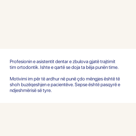
Profesionin e asistentit dentar e zbulova gjatë trajtimit
tim ortodontik. Ishte e qartë se doja ta bëja punën time.
politique
Motivimi im për të ardhur në punë çdo mëngjes është të
shoh buzëqeshjen e pacientëve. Sepse është pasqyrë e
des données
ndjeshmërisë së tyre.
Cookies essentiels
Refuser
Autoriser