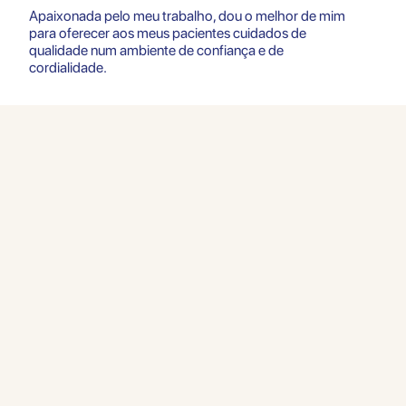
Apaixonada pelo meu trabalho, dou o melhor de mim
Cookies essentiels
para oferecer aos meus pacientes cuidados de
Refuser
Autoriser
qualidade num ambiente de confiança e de
cordialidade.
Cookies marketing
Refuser
Autoriser
Accepter tous les cookies
Sauvegarder